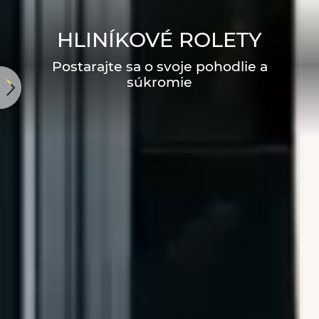
HLINÍKOVÉ ROLETY
Postarajte sa o svoje pohodlie a
súkromie