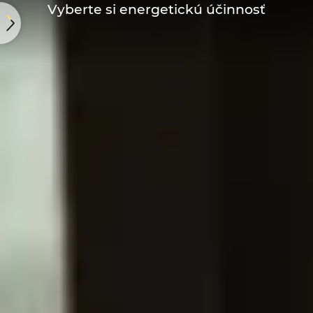
Vyberte si energetickú účinnosť