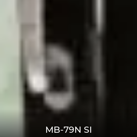
MB-79N SI