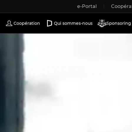
e-Portal
Coopéra
Portes coulissantes
Coopération
Qui sommes-nous
Sponsoring