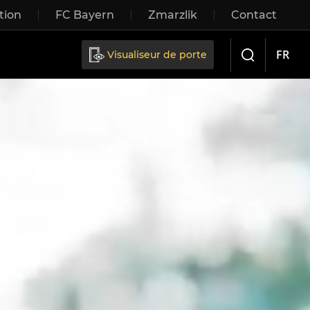
tion
FC Bayern
Zmarzlik
Contact
FR
Visualiseur de porte