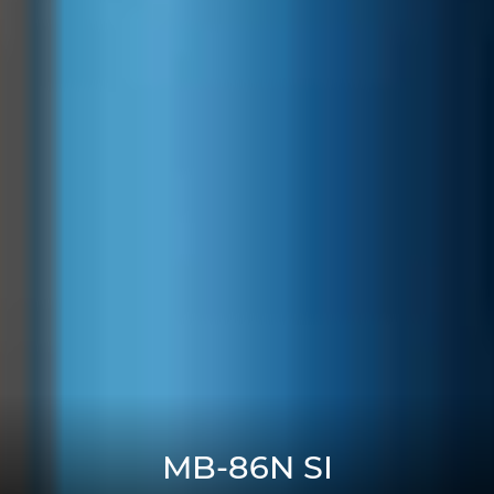
MB-86N SI