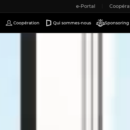
e-Portal
Coopéra
Portes coulissantes
Coopération
Qui sommes-nous
Sponsoring