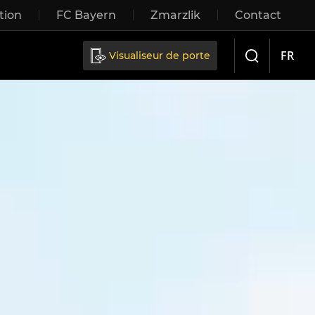
tion
FC Bayern
Zmarzlik
Contact
FR
Visualiseur de porte