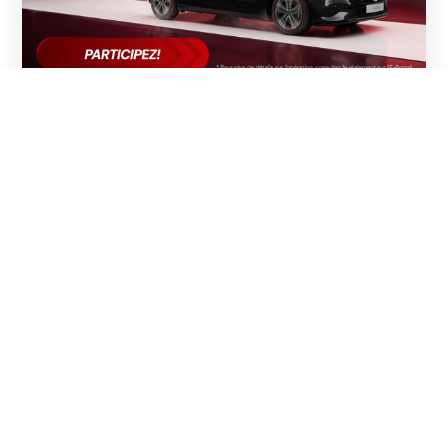
05.08.2026
UN SPRINT. UNE MERCEDES A 200. LA
DRUTEX SPRINT CHALLENGE III EST
LANCÉE !
L'enthousiasme suscité par la fin de la deuxième
étape de la DRUTEX League et de la DRUTEX Royal
League est à peine retombé que nous passons déjà à
la vitesse supérieure. La DRUTEX Sprint Challenge III
est officiellement lancée : une compétition intense
où la rapidité, la dynamique et chaque point
comptent.