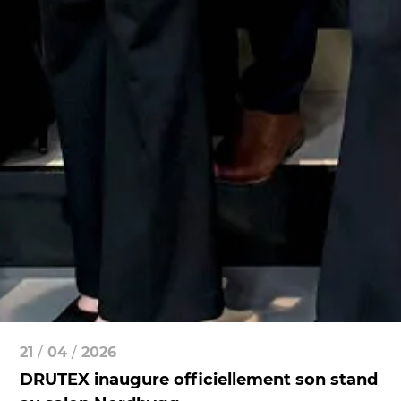
21
/
04
/
2026
DRUTEX inaugure officiellement son stand