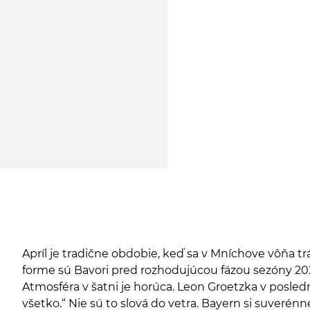
Apríl je tradične obdobie, keď sa v Mníchove vôňa tr
forme sú Bavori pred rozhodujúcou fázou sezóny 20
Atmosféra v šatni je horúca. Leon Groetzka v posledn
všetko.“ Nie sú to slová do vetra. Bayern si suver