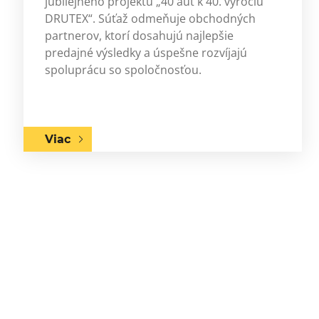
jubilejného projektu „40 áut k 40. výročiu
DRUTEX“. Súťaž odmeňuje obchodných
partnerov, ktorí dosahujú najlepšie
predajné výsledky a úspešne rozvíjajú
spoluprácu so spoločnosťou.
Viac
Previous