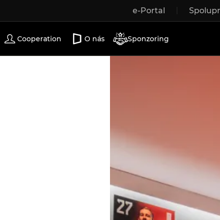
e-Portal
Spolup
Drevené okná
Vchodové dvere
Terasové dvere
Cooperation
O nás
Sponzoring