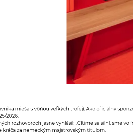
ávnika mieša s vôňou veľkých trofejí. Ako oficiálny spon
25/2026.
ých rozhovoroch jasne vyhlásil: „Cítime sa silní, sme vo
énne kráča za nemeckým majstrovským titulom.