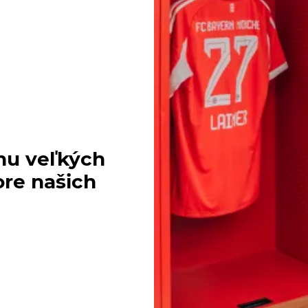
hu veľkých
ore našich