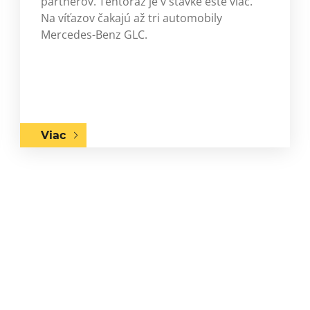
partnerov. Tentoraz je v stávke ešte viac.
Na víťazov čakajú až tri automobily
Mercedes-Benz GLC.
Viac