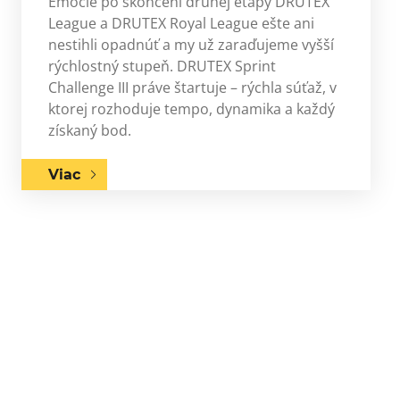
Emócie po skončení druhej etapy DRUTEX
League a DRUTEX Royal League ešte ani
nestihli opadnúť a my už zaraďujeme vyšší
rýchlostný stupeň. DRUTEX Sprint
Challenge III práve štartuje – rýchla súťaž, v
ktorej rozhoduje tempo, dynamika a každý
získaný bod.
Viac
Next