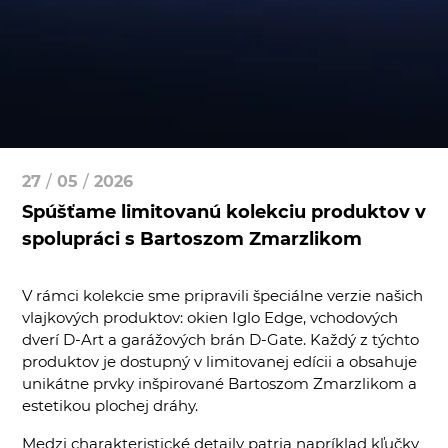
27
/
05
/
2026
Spúšťame limitovanú kolekciu produktov v
spolupráci s Bartoszom Zmarzlikom
V rámci kolekcie sme pripravili špeciálne verzie našich
vlajkových produktov: okien Iglo Edge, vchodových
dverí D-Art a garážových brán D-Gate. Každý z týchto
produktov je dostupný v limitovanej edícii a obsahuje
unikátne prvky inšpirované Bartoszom Zmarzlikom a
estetikou plochej dráhy.
Medzi charakteristické detaily patria napríklad kľučky