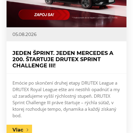
05.08.2026
JEDEN ŠPRINT. JEDEN MERCEDES A
200. ŠTARTUJE DRUTEX SPRINT
CHALLENGE III!
Emócie po skončení druhej etapy DRUTEX League a
DRUTEX Royal League ešte ani nestihli opadnúť a my
už zaraďujeme vyšší rýchlostný stupeň. DRUTEX
Sprint Challenge III práve štartuje – rýchla súťaž, v
ktorej rozhoduje tempo, dynamika a každý získaný
bod.
Viac