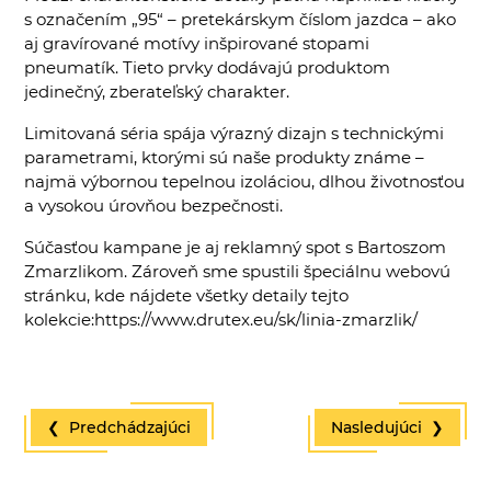
s označením „95“ – pretekárskym číslom jazdca – ako
aj gravírované motívy inšpirované stopami
pneumatík. Tieto prvky dodávajú produktom
jedinečný, zberateľský charakter.
Limitovaná séria spája výrazný dizajn s technickými
parametrami, ktorými sú naše produkty známe –
najmä výbornou tepelnou izoláciou, dlhou životnosťou
a vysokou úrovňou bezpečnosti.
Súčasťou kampane je aj reklamný spot s Bartoszom
Zmarzlikom. Zároveň sme spustili špeciálnu webovú
stránku, kde nájdete všetky detaily tejto
kolekcie:
https://www.drutex.eu/sk/linia-zmarzlik/
❮ Predchádzajúci
Nasledujúci ❯