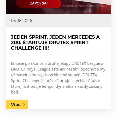
05.08.2026
JEDEN ŠPRINT. JEDEN MERCEDES A
200. ŠTARTUJE DRUTEX SPRINT
CHALLENGE III!
Emócie po skončení druhej etapy DRUTEX League a
DRUTEX Royal League ešte ani nestihli opadnúť a my
už zaraďujeme vyšší rýchlostný stupeň. DRUTEX
Sprint Challenge III práve štartuje – rýchla súťaž, v
ktorej rozhoduje tempo, dynamika a každý získaný
bod.
Viac