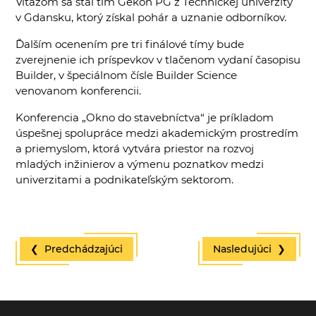
Víťazom sa stal tím Gekon PG z Technickej univerzity
v Gdansku, ktorý získal pohár a uznanie odborníkov.
Ďalším ocenením pre tri finálové tímy bude
zverejnenie ich príspevkov v tlačenom vydaní časopisu
Builder, v špeciálnom čísle Builder Science
venovanom konferencii.
Konferencia „Okno do stavebníctva“ je príkladom
úspešnej spolupráce medzi akademickým prostredím
a priemyslom, ktorá vytvára priestor na rozvoj
mladých inžinierov a výmenu poznatkov medzi
univerzitami a podnikateľským sektorom.
❮ Predchádzajúci
Nasledujúci ❯