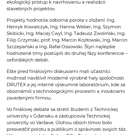
ekologický prístup k navrhovaniu a realizácii
stavebných projektov.
Projekty hodnotila odborná porota v zložení: Ing.
Henryk Kowalczyk, Ing. Hanna Weber, Ing. Szymon
Skibicki, Ing. Maciej Cwyl, Ing. Tadeusz Zwoliński, Ing.
Filip Grzymski, prof. Ing. Marcin Kozłowski, Ing. Marcin
Szczepański a Ing. Rafał Ossowski. Štyri najlepšie
hodnotené tímy postúpili do druhej fázy konferencie –
oxfordských debát.
Ešte pred finálovými diskusiami mali účastníci
možnosť navštíviť moderné výrobné haly spoločnosti
DRUTEX a jej interné výskumné laboratórium, kde sa
oboznámili s technologickými procesmi a inováciami
zavedenými firmou.
Vo finálovej debate sa stretli študenti z Technickej
univerzity v Gdansku a zástupcovia Technickej
univerzity vo Varšave. Úlohou oboch tímov bolo
presvedčiť porotu a publikum o správnosti svojich téz.