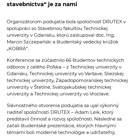
stavebníctva“ je za nami
Organizátorom podujatia bola spoločnosť DRUTEX v
spolupráci so Stavebnou fakultou Technickej
univerzity v Gdansku, ktorú zastupoval doc. Ing.
Marcin Szczepański a študentský vedecký krúžok
„KOBRA“.
Konferencie sa zúčastnilo 66 študentov technických
odborov z celého Poľska – z Technickej univerzity v
Gdansku, Technickej univerzity vo Varšave, Sliezskej
technickej univerzity, Západopomoranskej technickej
univerzity v Štetíne, Svätojakubskej technickej
univerzity a Technickej univerzity vo Vroclave.
Slávnostného otvorenia podujatia sa ujal výkonný
riaditeľ spoločnosti DRUTEX – Adam Leik, ktorý
predstavil činnosť a rozvoj spoločnosti. Následne sa
začali študentské prezentácie, ktorých hlavnými
témami boli moderné technológie a udržateľný,