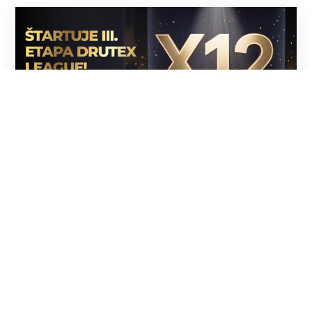
01.08.2026
Začína sa 3. etapa súťaže Drutex
League
Začiatkom augusta odštartovala 3., posledná etapa