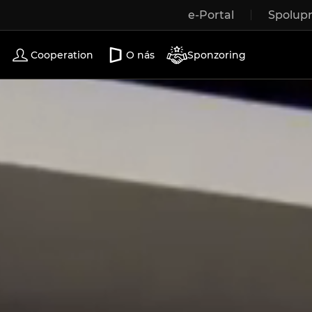
e-Portal
Spolup
Wooden windows
Exterior doors
Terrace doors
Cooperation
O nás
Sponzoring