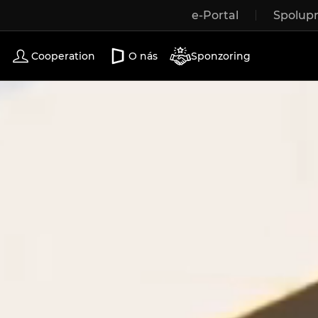
e-Portal
Spolup
Wooden windows
Exterior doors
Terrace doors
Cooperation
O nás
Sponzoring