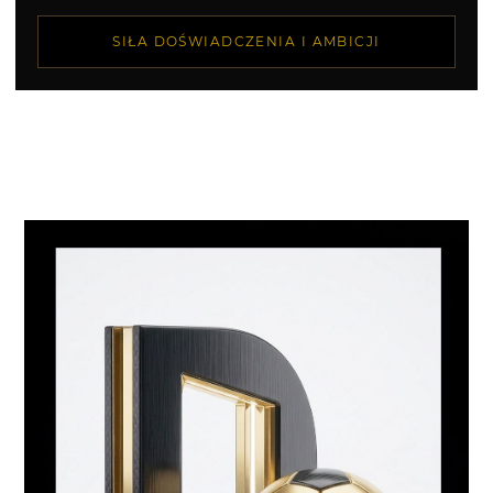
SIŁA DOŚWIADCZENIA I AMBICJI