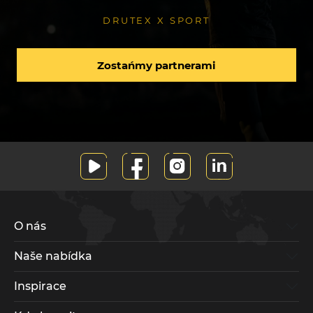
DRUTEX X SPORT
Zostańmy partnerami
O nás
Naše nabídka
Inspirace