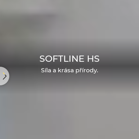
SOFTLINE HS
Síla a krása přírody.