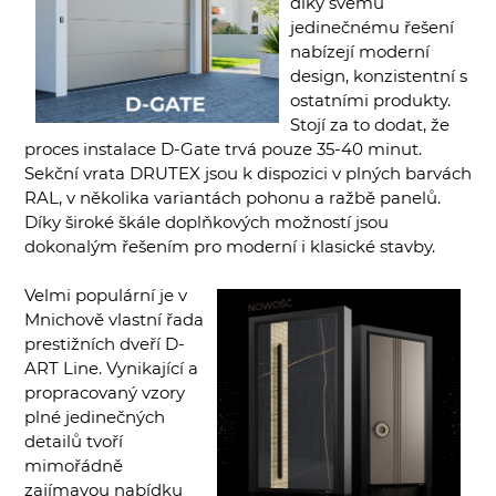
díky svému
jedinečnému řešení
nabízejí moderní
design, konzistentní s
ostatními produkty.
Stojí za to dodat, že
proces instalace D-Gate trvá pouze 35-40 minut.
Sekční vrata DRUTEX jsou k dispozici v plných barvách
RAL, v několika variantách pohonu a ražbě panelů.
Díky široké škále doplňkových možností jsou
dokonalým řešením pro moderní i klasické stavby.
Velmi populární je v
Mnichově vlastní řada
prestižních dveří D-
ART Line. Vynikající a
propracovaný vzory
plné jedinečných
detailů tvoří
mimořádně
zajímavou nabídku