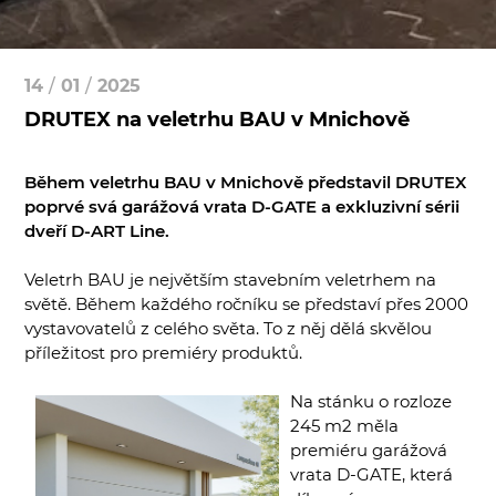
14
/
01
/
2025
DRUTEX na veletrhu BAU v Mnichově
Během veletrhu BAU v Mnichově představil DRUTEX
poprvé svá garážová vrata D-GATE a exkluzivní sérii
dveří D-ART Line.
Veletrh BAU je největším stavebním veletrhem na
světě. Během každého ročníku se představí přes 2000
vystavovatelů z celého světa. To z něj dělá skvělou
příležitost pro premiéry produktů.
Na stánku o rozloze
245 m2 měla
premiéru garážová
vrata D-GATE, která