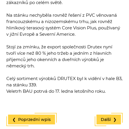
zákazníků po celém světě.
Na stánku nechyběla rovněž řešení z PVC věnovaná
francouzskému a nizozemskému trhu, jak rovněž
hliníkový terasový systém Core Vision Plus, používaný
v jižní Evropě a Severní Americe.
Stojí za zmínku, že export společnosti Drutex nyní
tvoří více než 80 % jeho tržeb a jedním z hlavních
příjemců jeho okenních a dveřních výrobků je
německý trh.
Celý sortiment výrobků DRUTEX byl k vidění v hale B3,
na stánku 339.
Veletrh BAU potrvá do 17. ledna letošního roku.
❮ Poprzedni wpis
Další ❯