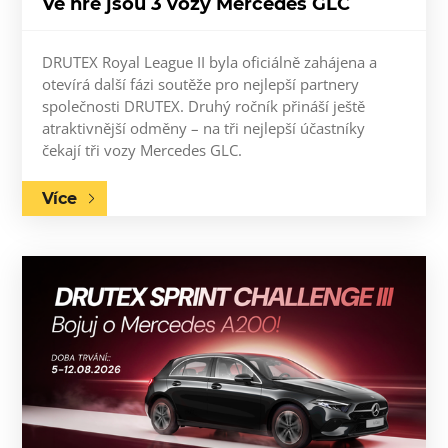
Ve hře jsou 3 vozy Mercedes GLC
DRUTEX Royal League II byla oficiálně zahájena a
otevírá další fázi soutěže pro nejlepší partnery
společnosti DRUTEX. Druhý ročník přináší ještě
atraktivnější odměny – na tři nejlepší účastníky
čekají tři vozy Mercedes GLC.
Více