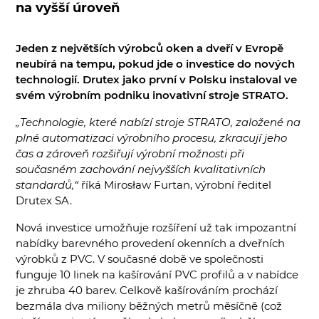
na vyšší úroveň
Jeden z největších výrobců oken a dveří v Evropě
neubírá na tempu, pokud jde o investice do nových
technologií. Drutex jako první v Polsku instaloval ve
svém výrobním podniku inovativní stroje STRATO.
„Technologie, které nabízí stroje STRATO, založené na
plné automatizaci výrobního procesu, zkracují jeho
čas a zároveň
rozšiřují výrobní možnosti při
současném zachování nejvyšších kvalitativních
standardů,“
říká Mirosław Furtan, výrobní ředitel
Drutex SA.
Nová investice umožňuje rozšíření už tak impozantní
nabídky barevného provedení okenních a dveřních
výrobků z PVC. V současné době ve společnosti
funguje 10 linek na kašírování PVC profilů a v nabídce
je zhruba 40 barev. Celkově kašírováním prochází
bezmála dva miliony běžných metrů měsíčně (což