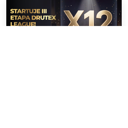
01.08.2026
Zahajuje se třetí etapa soutěže Drutex
League
Na začátku srpna odstartovala třetí, závěrečná etapa
DRUTEX League – programu vytvořeného speciálně