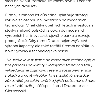
stačí na ovinutí zeměkoule kolem rovníku během
necelých dvou let).
Firma již mnoho let důsledně uplatňuje strategii
rozvoje založenou na investicích do moderních
technologií. V několika uběhlých letech investovala
stovky milionů polských zlotých do moderních
výrobních hal, inovace strojového parku a rozvoje
prodejní sítě. Díky tomu Drutex nejen zvýšil své
výrobní kapacity, ale také rozšířil firemní nabídku o
nové výrobky a technologická řešení.
„Neustále investujeme do moderních technologií, a
tím pádem i do kvality. Sledujeme trendy na trhu,
vyhledáváme zajímavá řešení a rozšiřujeme naši
nabídku o nové výrobky. Tím si získáváme srdce
zákazníků po celém světě a jejich počet rok od roku
roste,“
zdůrazňuje šéf společnosti Drutex Leszek
Gierszewski.