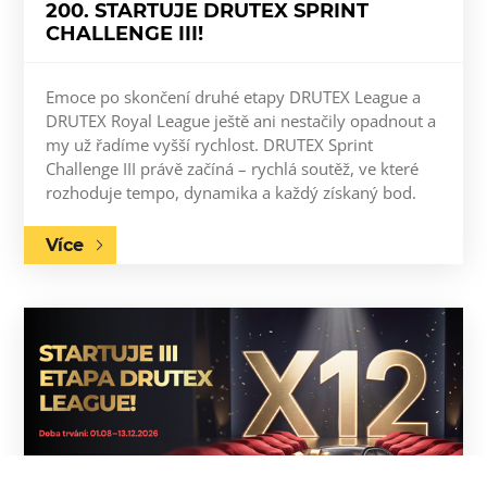
200. STARTUJE DRUTEX SPRINT
CHALLENGE III!
Emoce po skončení druhé etapy DRUTEX League a
DRUTEX Royal League ještě ani nestačily opadnout a
my už řadíme vyšší rychlost. DRUTEX Sprint
Challenge III právě začíná – rychlá soutěž, ve které
rozhoduje tempo, dynamika a každý získaný bod.
Více