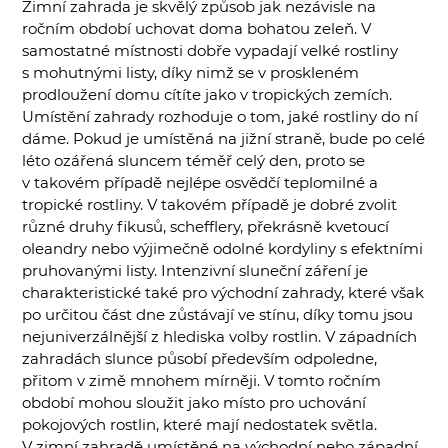
Zimní zahrada je skvělý způsob jak nezávisle na
ročním období uchovat doma bohatou zeleň. V
samostatné místnosti dobře vypadají velké rostliny
s mohutnými listy, díky nimž se v proskleném
prodloužení domu cítíte jako v tropických zemích.
Umístění zahrady rozhoduje o tom, jaké rostliny do ní
dáme. Pokud je umístěná na jižní straně, bude po celé
léto ozářená sluncem téměř celý den, proto se
v takovém případě nejlépe osvědčí teplomilné a
tropické rostliny. V takovém případě je dobré zvolit
různé druhy fikusů, schefflery, překrásně kvetoucí
oleandry nebo výjimečně odolné kordyliny s efektními
pruhovanými listy. Intenzivní sluneční záření je
charakteristické také pro východní zahrady, které však
po určitou část dne zůstávají ve stínu, díky tomu jsou
nejuniverzálnější z hlediska volby rostlin. V západních
zahradách slunce působí především odpoledne,
přitom v zimě mnohem mírněji. V tomto ročním
období mohou sloužit jako místo pro uchování
pokojových rostlin, které mají nedostatek světla.
V zimní zahradě umístěné na východní nebo západní