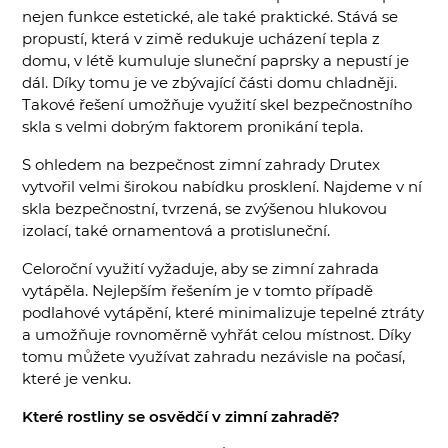
nejen funkce estetické, ale také praktické. Stává se
propustí, která v zimě redukuje ucházení tepla z
domu, v létě kumuluje sluneční paprsky a nepustí je
dál. Díky tomu je ve zbývající části domu chladněji.
Takové řešení umožňuje využití skel bezpečnostního
skla s velmi dobrým faktorem pronikání tepla.
S ohledem na bezpečnost zimní zahrady Drutex
vytvořil velmi širokou nabídku prosklení. Najdeme v ní
skla bezpečnostní, tvrzená, se zvýšenou hlukovou
izolací, také ornamentová a protisluneční.
Celoroční využití vyžaduje, aby se zimní zahrada
vytápěla. Nejlepším řešením je v tomto případě
podlahové vytápění, které minimalizuje tepelné ztráty
a umožňuje rovnoměrně vyhřát celou místnost. Díky
tomu můžete využívat zahradu nezávisle na počasí,
které je venku.
Které rostliny se osvědčí v zimní zahradě?