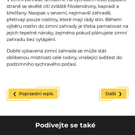
straně se skvělé cítí zvláště filodendrony, kapradí a
břečťany. Naopak v severní, nejtmavší zahradě,
přetrvají pouze rostliny, které mají rády stín. Během
výběru rostlin do zimní zahrady je třeba pamatovat na
jejich tepelné nároky, zejména pokud plánujete zimní
zahradu bez vytápění.
Dobře vybavená zimní zahrada se může stát
oblíbenou místností celé rodiny, vnášející svěžest do
podzimního sychravého počasí.
❮ Poprzedni wpis
Další ❯
Podívejte se také