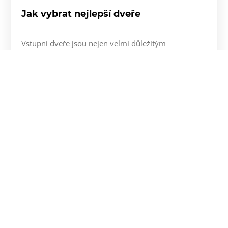
Jak vybrat nejlepší dveře
Vstupní dveře jsou nejen velmi důležitým
technickým prvkem budovy, ale také vizitkou
každého domu.
Více