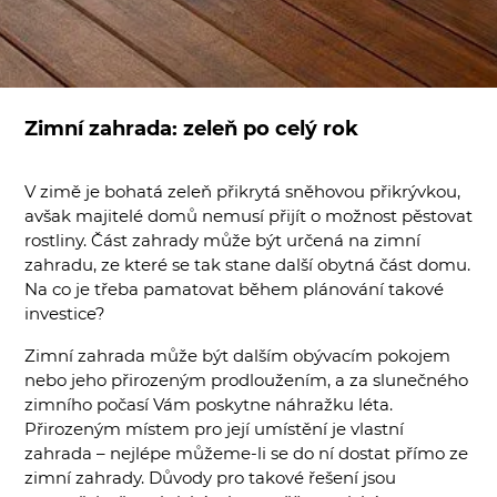
Zimní zahrada: zeleň po celý rok
V zimě je bohatá zeleň přikrytá sněhovou přikrývkou,
avšak majitelé domů nemusí přijít o možnost pěstovat
rostliny. Část zahrady může být určená na zimní
zahradu, ze které se tak stane další obytná část domu.
Na co je třeba pamatovat během plánování takové
investice?
Zimní zahrada může být dalším obývacím pokojem
nebo jeho přirozeným prodloužením, a za slunečného
zimního počasí Vám poskytne náhražku léta.
Přirozeným místem pro její umístění je vlastní
zahrada – nejlépe můžeme-li se do ní dostat přímo ze
zimní zahrady. Důvody pro takové řešení jsou