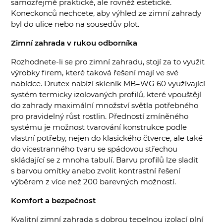
samozřejmě praktické, ale rovněž estetické.
Koneckonců nechcete, aby výhled ze zimní zahrady
byl do ulice nebo na sousedův plot.
Zimní zahrada v rukou odborníka
Rozhodnete-li se pro zimní zahradu, stojí za to využit
výrobky firem, které taková řešení mají ve své
nabídce. Drutex nabízí skleník MB=WG 60 využívající
systém termicky izolovaných profilů, které vpouštějí
do zahrady maximální množství světla potřebného
pro pravidelný růst rostlin. Předností zmíněného
systému je možnost tvarování konstrukce podle
vlastní potřeby, nejen do klasického čtverce, ale také
do vícestranného tvaru se spádovou střechou
skládající se z mnoha tabulí. Barvu profilů lze sladit
s barvou omítky anebo zvolit kontrastní řešení
výběrem z více než 200 barevných možností.
Komfort a bezpečnost
Kvalitní zimní zahrada s dobrou tepelnou izolací plní