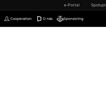
e-Portal
Spolup
Wooden windows
Exterior doors
Terrace doors
Cooperation
O nás
Sponzoring