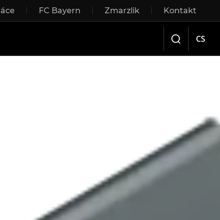
ráce
FC Bayern
Zmarzlik
Kontakt
Sliding doors
CS